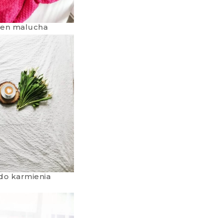
sen malucha
do karmienia