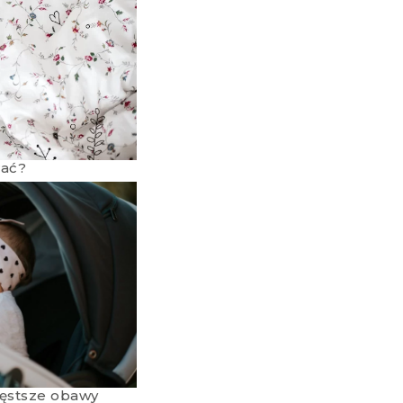
rać?
zęstsze obawy