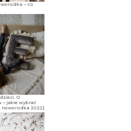
oworodka – co
dzieci. O
 – jakie wybrać
k noworodka 2022]