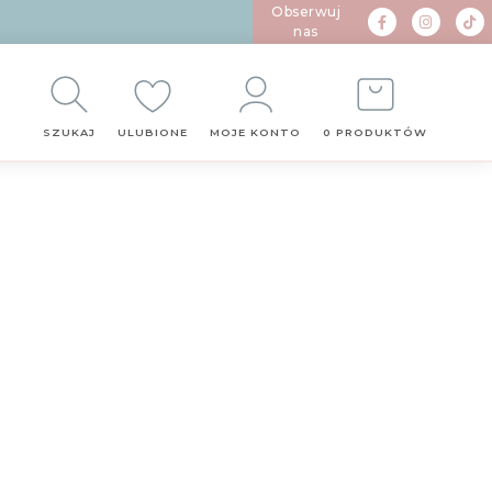
Obserwuj
nas
SZUKAJ
ULUBIONE
MOJE KONTO
0 PRODUKTÓW