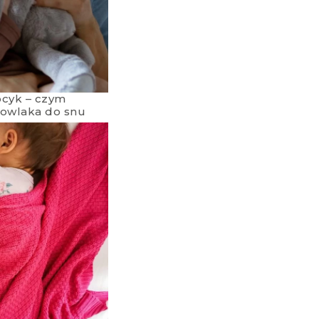
ocyk – czym
mowlaka do snu