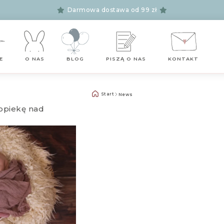
Darmowa dostawa od 99 zł
E
O NAS
BLOG
PISZĄ O NAS
KONTAKT
Start
News
 opiekę nad