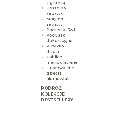
z gumką
Kosze na
zabawki
Maty do
zabawy
Poduszki 3w1
Poduszki
dekoracyjne
Pufy dla
dzieci
Tablice
manipulacyjne
Huśtawki dla
dzieci i
niemowląt
PODRÓŻ
KOLEKCJE
BESTSELLERY