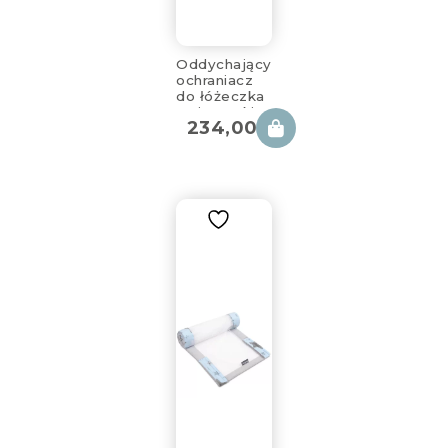
Oddychający
ochraniacz
do łóżeczka
z siateczki
234,00
zł
pink berry
360x30cm