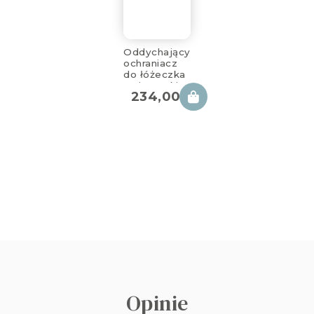
Oddychający
ochraniacz
do łóżeczka
z siateczki
234,00
zł
star copse
360x30cm
Opinie