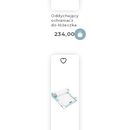
Oddychający
ochraniacz
do łóżeczka
z siateczki
234,00
zł
4rest
360x30cm