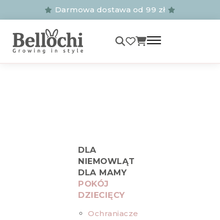
Darmowa dostawa od 99 zł
DLA
NIEMOWLĄT
DLA MAMY
POKÓJ
DZIECIĘCY
Ochraniacze