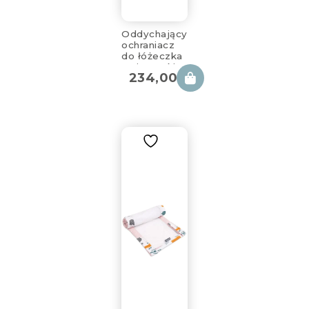
Oddychający
ochraniacz
do łóżeczka
z siateczki
234,00
zł
CuMint
360x30cm