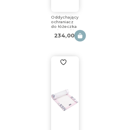
Oddychający
ochraniacz
do łóżeczka
z siateczki
234,00
zł
animaland
360x30cm