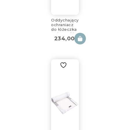
Oddychający
ochraniacz
do łóżeczka
z siateczki
234,00
zł
rigel star
360x30cm