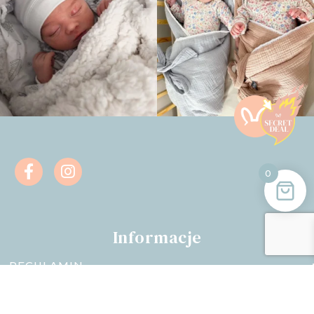
0
Informacje
REGULAMIN
POLITYKA PRYWATNOŚCI
TU MOŻESZ ODSTĄPIĆ O DUMOWY