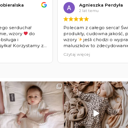
obieralska
Agnieszka Perdyła
2 lat temu
ego serducha!
Polecam z całego serca! Św
nie, wzory
do
produkty, cudowna jakość, 
bsługa i
wzory
jeśli chodzi o wypr
yłka! Korzystamy z
maluszków to zdecydowani
ochi ponad 4 lata.
sklepem bellochi
Czytaj więcej
zo zadowoleni