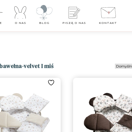
Darmowa dostawa od 99 zł
E
O NAS
BLOG
PISZĄ O NAS
KONTAKT
bawełna-velvet I miś