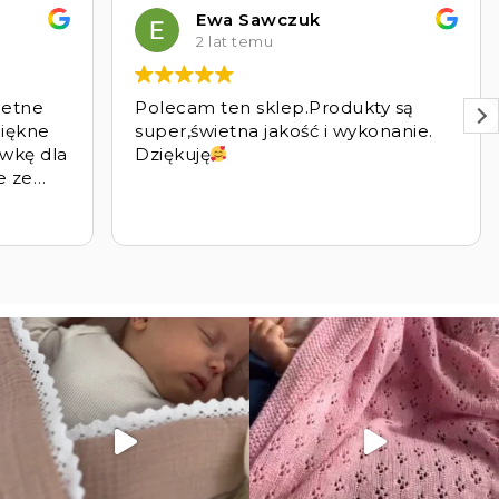
Ewa Sawczuk
2 lat temu
ietne
Polecam ten sklep.Produkty są
piękne
super,świetna jakość i wykonanie.
awkę dla
Dziękuję
e ze