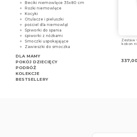
Beciki niemowlęce 35x80 cm
Rożki niemowlęce
Kocyki
Otulacze i pieluszki
pościel dla niemowląt
Śpiworki do spania
śpiworki z nóżkami
Zestaw 
Smoczki uspokajające
kokon n
Zawieszki do smoczka
DLA MAMY
337,0
POKÓJ DZIECIĘCY
PODRÓŻ
KOLEKCJE
BESTSELLERY