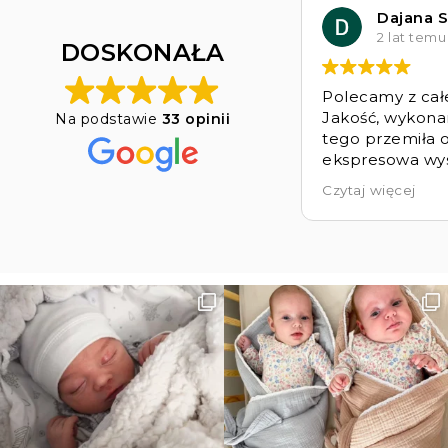
Dajana S
2 lat temu
DOSKONAŁA
Polecamy z cał
Jakość, wykona
Na podstawie
33 opinii
tego przemiła o
ekspresowa wys
produktów Bell
Czytaj więcej
Jesteśmy bard