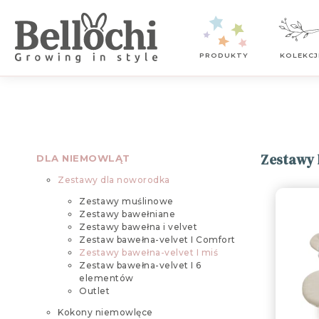
Kontakt z nami
PRODUKTY
KOLEKCJ
Zestawy 
DLA NIEMOWLĄT
Zestawy dla noworodka
Zestawy muślinowe
Zestawy bawełniane
Zestawy bawełna i velvet
Zestaw bawełna-velvet I Comfort
Zestawy bawełna-velvet I miś
Zestaw bawełna-velvet I 6
elementów
Outlet
Kokony niemowlęce