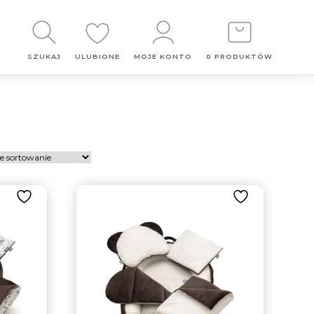
Obserwuj
nas
SZUKAJ
ULUBIONE
MOJE KONTO
0 PRODUKTÓW