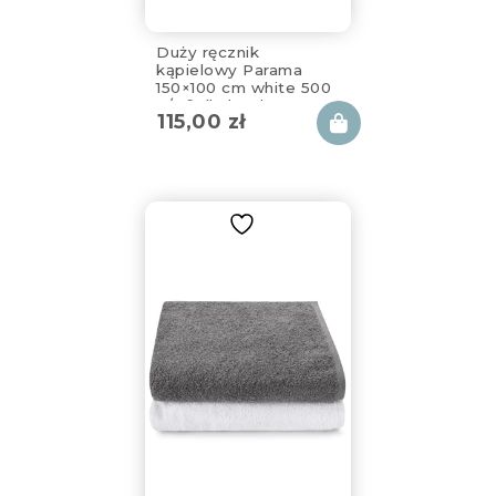
Duży ręcznik
kąpielowy Parama
150×100 cm white 500
g/m² dla bardzo
115,00
zł
wysokich osób