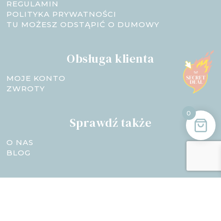
REGULAMIN
POLITYKA PRYWATNOŚCI
TU MOŻESZ ODSTĄPIĆ O DUMOWY
Obsługa klienta
MOJE KONTO
ZWROTY
0
Sprawdź także
O NAS
BLOG
Potrzebujesz pomocy?
Skontaktuj się z nami! Jesteśmy do Twojej
dyspozycji: Pon-Pt 8:00-16:00