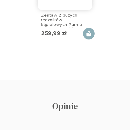
Zestaw 2 dużych
ręczników
kąpielowych Parma
150×100 cm white, gray
259,99
zł
500 g/m², dla
wysokich osób
Opinie