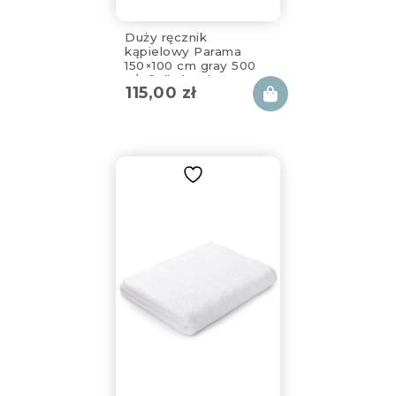
Duży ręcznik
kąpielowy Parama
150×100 cm gray 500
g/m² dla bardzo
115,00
zł
wysokich osób