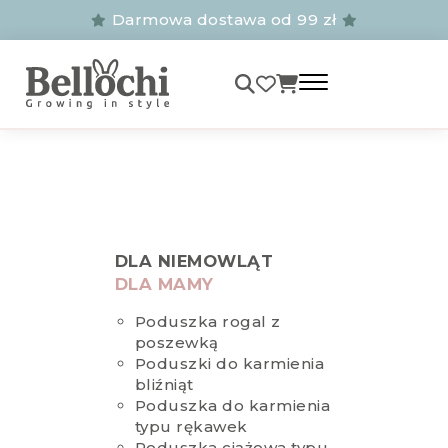
Darmowa dostawa od 99 zł
DLA NIEMOWLĄT
DLA MAMY
Poduszka rogal z
poszewką
Poduszki do karmienia
bliźniąt
Poduszka do karmienia
typu rękawek
Poduszka ciążowa typu