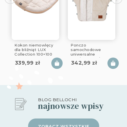
Kokon niemowlęcy
Ponczo
dla bliźniąt LUX
samochodowe
Collection 100×100
uniwersalne
cm
rozpinane 1-6 lat
339,99
zł
342,99
zł
LUX Collection
BLOG BELLOCHI
najnowsze wpisy
ZOBACZ WSZYSTKIE