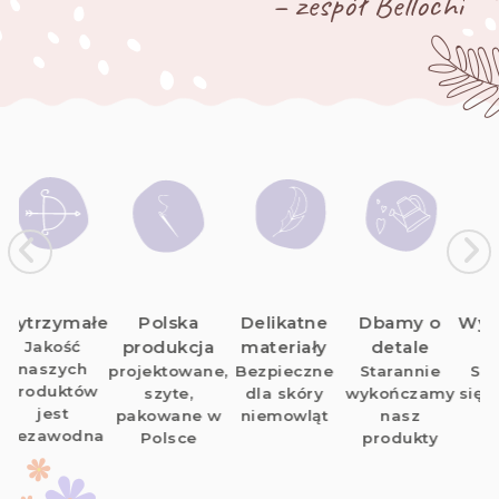
– zespół Bellochi
łe
Polska
Delikatne
Dbamy o
Wysyłamy w
W
produkcja
materiały
detale
24H
projektowane,
Bezpieczne
Starannie
Spieszymy
w
szyte,
dla skóry
wykończamy
się dla Ciebie
pakowane w
niemowląt
nasz
na
n
Polsce
produkty