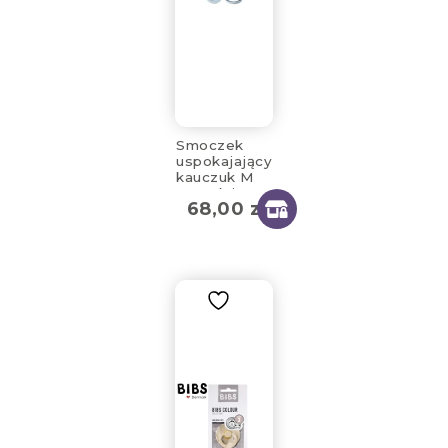
Smoczek
uspokajający
kauczuk M
2-pack iron
68,00
zł
& baby blue