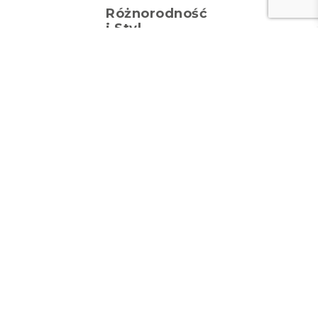
Różnorodność
i Styl
Rozumiemy, że
każde dziecko
jest inne, dlatego
nasza oferta
smoczków
uspokajających
jest tak
różnorodna.
Oferujemy
szeroką gamę
kolorów i wzorów,
które z
pewnością
przypadną do
gustu zarówno
Tobie, jak i
Twojemu
maluchowi. Nie