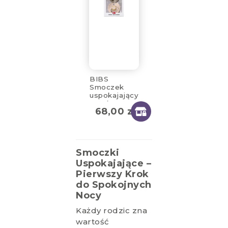
BIBS
Smoczek
uspokajający
2-pak
68,00
zł
kauczuk
rozmiar M
6m+ Blush &
Dark Oak
Smoczki
Uspokajające –
Pierwszy Krok
do Spokojnych
Nocy
Każdy rodzic zna
wartość