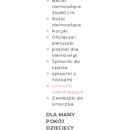
Beciki
niemowlęce
35x80 cm
Rożki
niemowlęce
Kocyki
Otulacze i
pieluszki
pościel dla
niemowląt
Śpiworki do
spania
śpiworki z
nóżkami
Smoczki
uspokajające
Zawieszki do
smoczka
DLA MAMY
POKÓJ
DZIECIĘCY