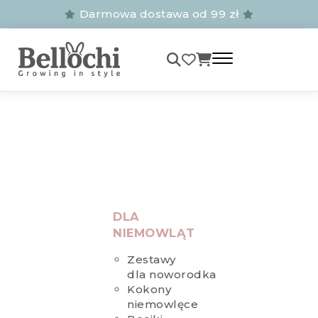
Darmowa dostawa od 99 zł
DLA
NIEMOWLĄT
Zestawy
dla noworodka
Kokony
niemowlęce