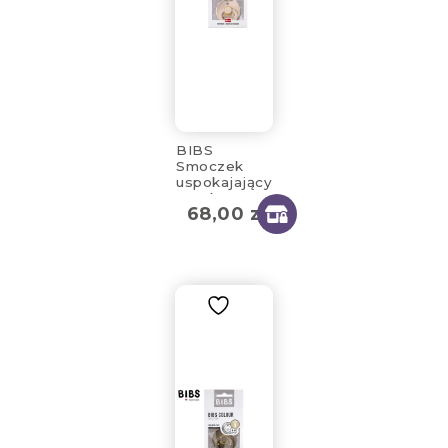
BIBS
Smoczek
uspokajający
2-pak
68,00
zł
kauczuk
rozmiar M
6m+ Bibs
Blush &
Vanilla