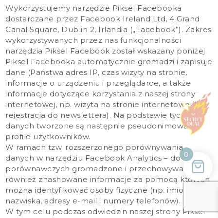
Wykorzystujemy narzędzie Piksel Facebooka
dostarczane przez
Facebook Ireland Ltd
, 4 Grand
Canal Square, Dublin 2, Irlandia („Facebook”). Zakres
wykorzystywanych przez nas funkcjonalności
narzędzia Piksel Facebook został wskazany poniżej.
Piksel Facebooka automatycznie gromadzi i zapisuje
dane (Państwa adres IP, czas wizyty na stronie,
informacje o urządzeniu i przeglądarce, a także
informacje dotyczące korzystania z naszej strony
internetowej, np. wizyta na stronie internetowej lub
rejestracja do newslettera). Na podstawie tych
danych tworzone są następnie pseudonimowane
profile użytkowników.
W ramach tzw. rozszerzonego porównywania
0
danych w narzędziu Facebook Analytics – do celów
porównawczych gromadzone i przechowywane są
również zhashowane informacje za pomocą których
można identyfikować osoby fizyczne (np. imiona i
nazwiska, adresy e-mail i numery telefonów).
W tym celu podczas odwiedzin naszej strony Piksel