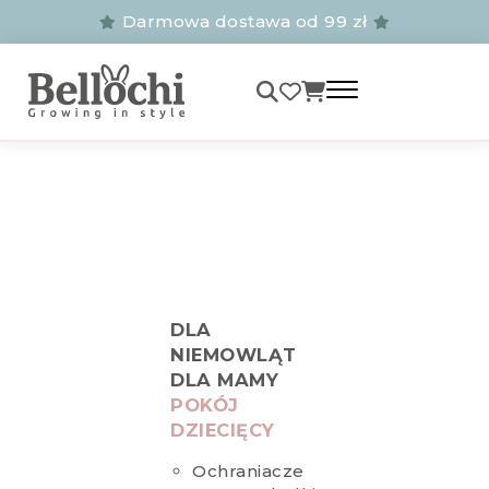
Darmowa dostawa od 99 zł
DLA
NIEMOWLĄT
DLA MAMY
POKÓJ
DZIECIĘCY
Ochraniacze