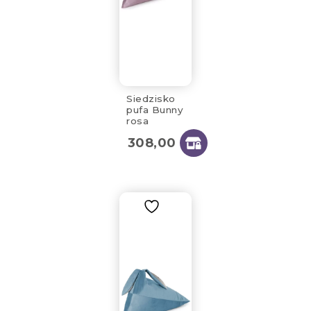
Siedzisko
pufa Bunny
rosa
70x80x60
308,00
zł
cm