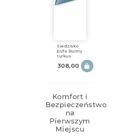
Siedzisko
pufa Bunny
turkus
70x80x60
308,00
zł
cm
Komfort i
Bezpieczeństwo
na
Pierwszym
Miejscu