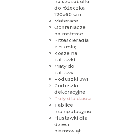
na szczebelki
do łóżeczka
120x60 cm
Materace
Ochraniacze
na materac
Prześcieradła
z gumką
Kosze na
zabawki
Maty do
zabawy
Poduszki 3w1
Poduszki
dekoracyjne
Pufy dla dzieci
Tablice
manipulacyjne
Huśtawki dla
dzieci i
niemowląt