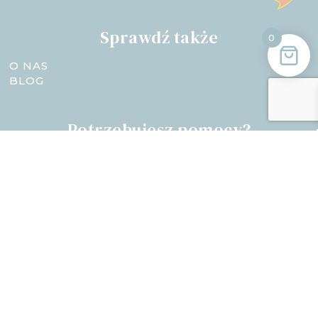
Sprawdź także
0
O NAS
BLOG
Potrzebujesz pomocy?
Skontaktuj się z nami! Jesteśmy do Twojej
dyspozycji: Pon-Pt 8:00-16:00
Zapisz się do newslettera Bellochi