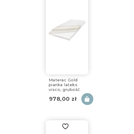
Materac Gold
pianka lateks
visco, grubość
14cm, 80x180cm,
978,00
zł
zdejmowany
pokrowiec