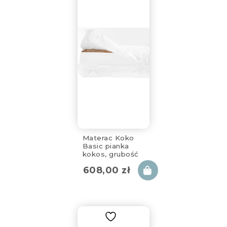
Materac Koko
Basic pianka
kokos, grubość
8cm, 80x180cm,
608,00
zł
zdejmowany
pokrowiec