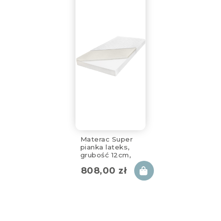
Materac Super
pianka lateks,
grubość 12cm,
80x180cm,
808,00
zł
zdejmowany
pokrowiec