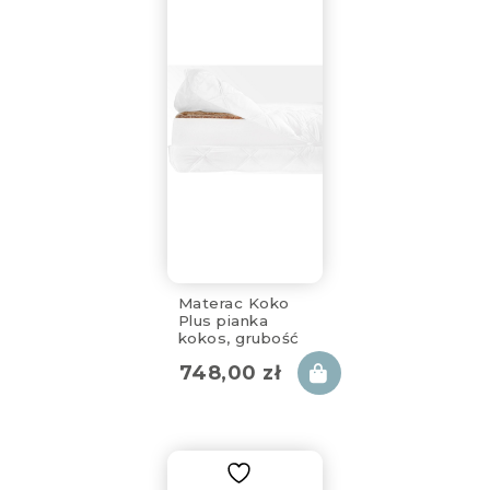
Materac Koko
Plus pianka
kokos, grubość
15cm, 80x180cm,
748,00
zł
zdejmowany
pokrowiec