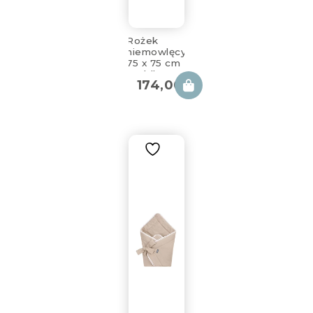
Rożek
niemowlęcy
75 x 75 cm
Cuddly
174,00
zł
Muslin
White