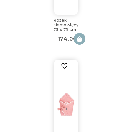
Rożek
niemowlęcy
75 x 75 cm
Cuddly
174,00
zł
Muslin Grey