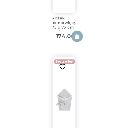
Rożek
niemowlęcy
75 x 75 cm
Cuddly
174,00
zł
Muslin
Beige
Bestseller!