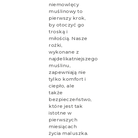
niemowlęcy
muślinowy to
pierwszy krok,
by otoczyć go
troską i
miłością. Nasze
rożki,
wykonane z
najdelikatniejszego
muślinu,
zapewniają nie
tylko komfort i
ciepło, ale
także
bezpieczeństwo,
które jest tak
istotne w
pierwszych
miesiącach
życia maluszka.