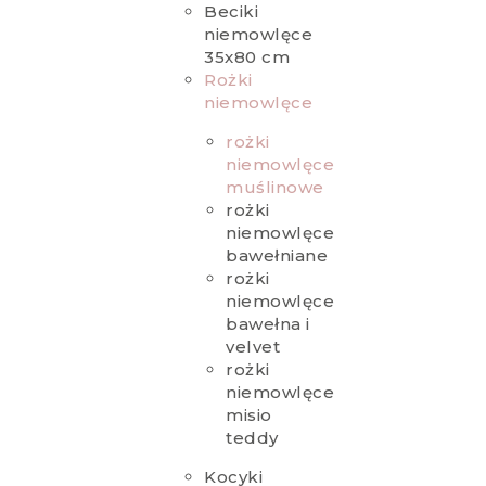
Beciki
niemowlęce
35x80 cm
Rożki
niemowlęce
rożki
niemowlęce
muślinowe
rożki
niemowlęce
bawełniane
rożki
niemowlęce
bawełna i
velvet
rożki
niemowlęce
misio
teddy
Kocyki