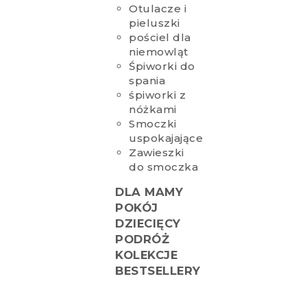
Otulacze i
pieluszki
pościel dla
niemowląt
Śpiworki do
spania
śpiworki z
nóżkami
Smoczki
uspokajające
Zawieszki
do smoczka
DLA MAMY
POKÓJ
DZIECIĘCY
PODRÓŻ
KOLEKCJE
BESTSELLERY