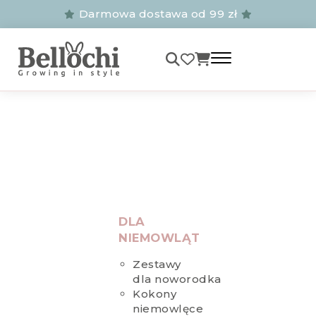
Darmowa dostawa od 99 zł
DLA
NIEMOWLĄT
Zestawy
dla noworodka
Kokony
niemowlęce