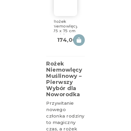
Rożek
niemowlęcy
75 x 75 cm
Cuddly
174,00
zł
Muslin Pink
Rożek
Niemowlęcy
Muślinowy –
Pierwszy
Wybór dla
Noworodka
Przywitanie
nowego
członka rodziny
to magiczny
czas, a rożek