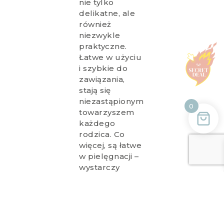
nie tylko
delikatne, ale
również
niezwykle
praktyczne.
Łatwe w użyciu
i szybkie do
zawiązania,
stają się
niezastąpionym
0
towarzyszem
każdego
rodzica. Co
więcej, są łatwe
w pielęgnacji –
wystarczy
wrzucić je do
pralki, aby
szybko
przywrócić ich
świeżość i