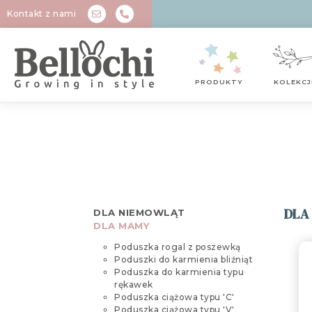
Kontakt z nami
PRODUKTY
KOLEKCJ
DLA
DLA NIEMOWLĄT
DLA MAMY
Poduszka rogal z poszewką
Poduszki do karmienia bliźniąt
Poduszka do karmienia typu
rękawek
Poduszka ciążowa typu 'C'
Poduszka ciążowa typu 'V'