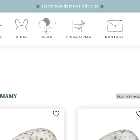
Darmowa dostawa od 99 zł
E
O NAS
BLOG
PISZĄ O NAS
KONTAKT
 MAMY