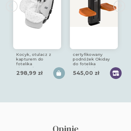
Kocyk, otulacz z
certyfikowany
kapturem do
podnóżek Okiday
fotelika
do fotelika
niemowlęcego
samochodowego
298,99
zł
545,00
zł
copse
czarno –
pomarańczowy
Opinie