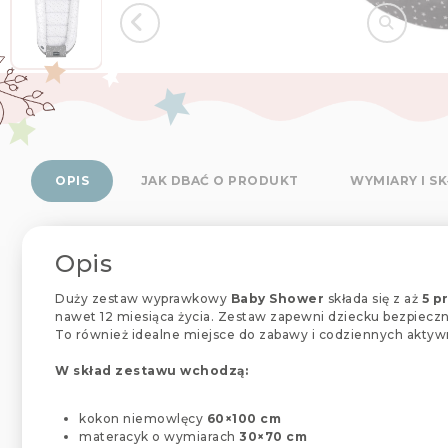
OPIS
JAK DBAĆ O PRODUKT
WYMIARY I S
Opis
Duży zestaw wyprawkowy
Baby Shower
składa się z aż
5 p
nawet 12 miesiąca życia. Zestaw zapewni dziecku bezpiecz
To również idealne miejsce do zabawy i codziennych aktyw
W skład zestawu wchodzą:
kokon niemowlęcy
60×100 cm
materacyk o wymiarach
30×70 cm