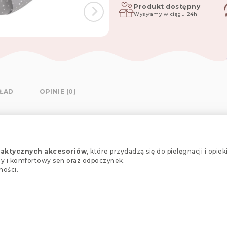
elementowy
Produkt dostępny
Wysyłamy w ciągu 24h
polaris
KŁAD
OPINIE (0)
raktycznych akcesoriów
, które przydadzą się do pielęgnacji i opi
ny i komfortowy sen oraz odpoczynek.
ności.