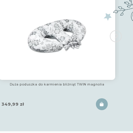
Duża poduszka do karmienia bliźniąt TWIN magnolia
349,99
zł
18