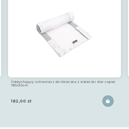
Oddychający ochraniacz do łóżeczka z siateczki star copse
180x30cm
182,00
zł