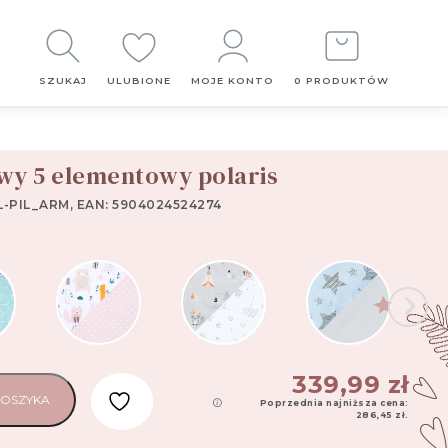
Obserwuj
nas
SZUKAJ
ULUBIONE
MOJE KONTO
0 PRODUKTÓW
y 5 elementowy polaris
-PIL_ARM, EAN: 5904024524274
339,99
zł
KOSZYKA
Poprzednia najniższa cena:
286,45
zł
.