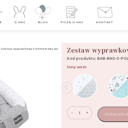
Darmowa dostawa od 99 zł
E
O NAS
BLOG
PISZĄ O NAS
KONTAKT
Zestaw wyprawkow
Zestaw wyprawkowy 5 elementowy polaris
Kod produktu: BAB-BNS-0-POL
Inny wzór
ilość
-
+
DODAJ DO 
Zestaw
wyprawkowy
5