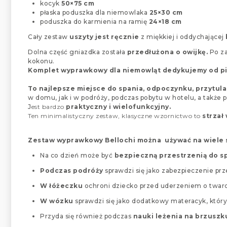
kocyk
50×75 cm
płaska poduszka dla niemowlaka
25×30 cm
poduszka do karmienia na ramię
24×18 cm
Cały zestaw
uszyty jest ręcznie
z miękkiej i oddychającej
Dolna część gniazdka została
przedłużona o owijkę.
Po za
kokonu.
Komplet wyprawkowy dla niemowląt dedykujemy od pier
To najlepsze miejsce do spania, odpoczynku, przytula
w domu, jak i w podróży, podczas pobytu w hotelu, a także 
J
est bardzo
praktyczny i wielofunkcyjny.
Ten minimalistyczny zestaw, klasyczne wzornictwo to
strzał
Zestaw wyprawkowy Bellochi można używać na wiele
Na co dzień może być
bezpieczną przestrzenią do s
Podczas podróży
sprawdzi się jako zabezpieczenie pr
W łóżeczku
ochroni dziecko przed uderzeniem o tward
W wózku
sprawdzi się jako dodatkowy materacyk, któr
Przyda się również podczas
nauki leżenia na brzuszk