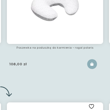
Poszewka na poduszkę do karmienia – rogal polaris
108,00
zł