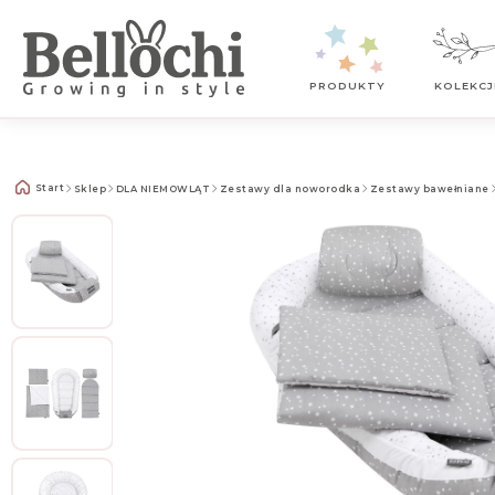
Kontakt z nami
PRODUKTY
KOLEKCJ
Start
Sklep
DLA NIEMOWLĄT
Zestawy dla noworodka
Zestawy bawełniane