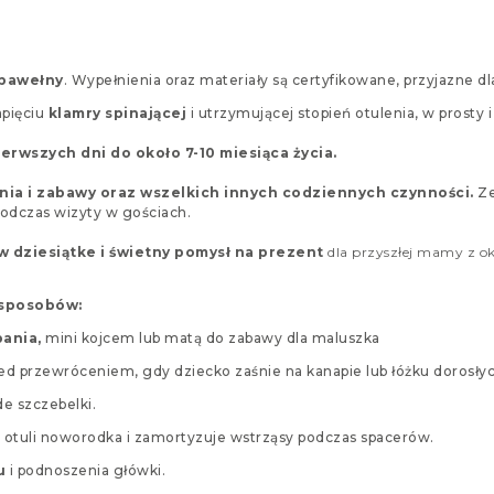
bawełny
. Wypełnienia oraz materiały są certyfikowane, przyjazne dl
pięciu
klamry spinającej
i utrzymującej stopień otulenia, w prosty
wszych dni do około 7-10 miesiąca życia.
nia i zabawy oraz wszelkich innych codziennych czynności.
Ze
podczas wizyty w gościach.
 w dziesiątke i świetny pomysł na prezent
dla przyszłej mamy z ok
 sposobów:
pania,
mini kojcem lub matą do zabawy dla maluszka
zed przewróceniem, gdy dziecko zaśnie na kanapie lub łóżku dorosłyc
e szczebelki.
y otuli noworodka i zamortyzuje wstrząsy podczas spacerów.
u
i podnoszenia główki.