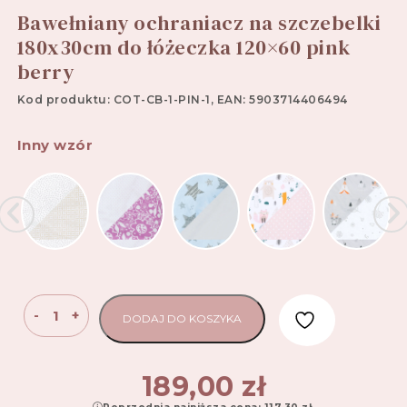
Bawełniany ochraniacz na szczebelki
180x30cm do łóżeczka 120×60 pink
berry
Kod produktu: COT-CB-1-PIN-1, EAN: 5903714406494
Inny wzór
ilość
-
+
DODAJ DO KOSZYKA
Bawełniany
ochraniacz
na
189,00
zł
szczebelki