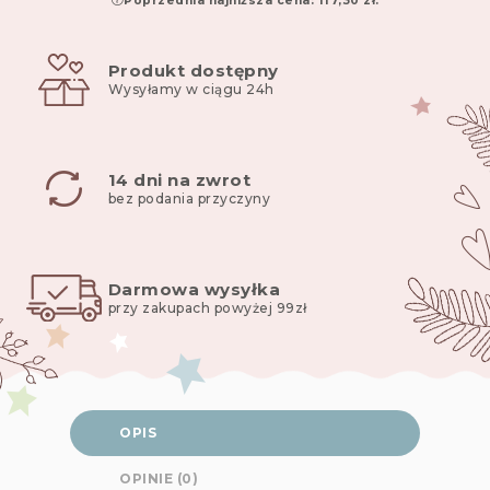
Poprzednia najniższa cena:
117,30
zł
.
180x30cm
do
łóżeczka
Produkt dostępny
120x60
Wysyłamy w ciągu 24h
pink
berry
14 dni na zwrot
bez podania przyczyny
Darmowa wysyłka
przy zakupach powyżej 99zł
OPIS
OPINIE (0)