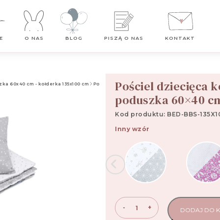
Darmowa dostawa od 99 zł
E
O NAS
BLOG
PISZĄ O NAS
KONTAKT
Pościel dziecięca k
zka 60x40 cm - kołderka 135x100 cm
Pościel dziecięca komplet 2 szt, kołderka 135×10
poduszka 60×40 cm
Kod produktu: BED-BBS-135X1
Inny wzór
ilość
-
+
DODAJ DO 
Pościel