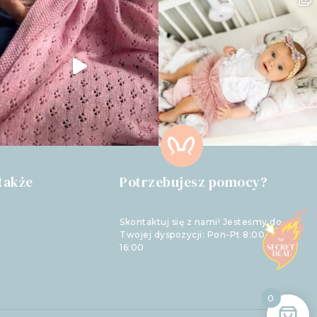
także
Potrzebujesz pomocy?
Skontaktuj się z nami! Jesteśmy do
Twojej dyspozycji: Pon-Pt 8:00-
16:00
0