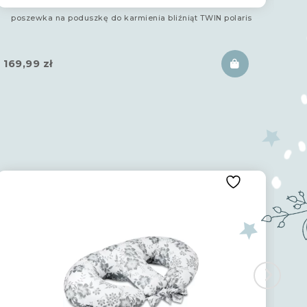
poszewka na poduszkę do karmienia bliźniąt TWIN polaris
169,99
zł
19