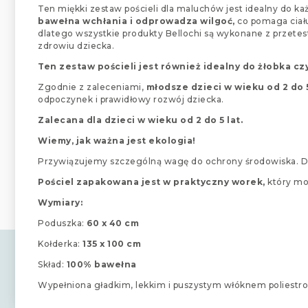
Ten miękki zestaw pościeli dla maluchów jest idealny do k
bawełna wchłania i odprowadza wilgoć,
co pomaga ciału
dlatego wszystkie produkty Bellochi są wykonane z przetest
zdrowiu dziecka.
Ten zestaw pościeli jest również idealny do żłobka cz
Zgodnie z zaleceniami,
młodsze dzieci w wieku od 2 do 5
odpoczynek i prawidłowy rozwój dziecka.
Zalecana dla dzieci w wieku od 2 do 5 lat.
Wiemy, jak ważna jest ekologia!
Przywiązujemy szczególną wagę do ochrony środowiska. Dl
Pościel zapakowana jest w praktyczny worek,
który mo
Wymiary:
Poduszka:
60 x 40 cm
Kołderka:
135 x 100 cm
Skład:
100% bawełna
Wypełniona gładkim, lekkim i puszystym włóknem poliest