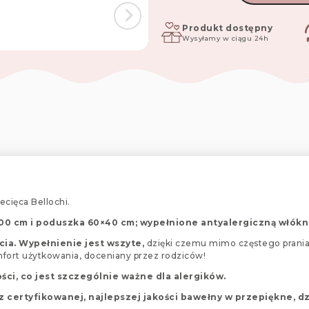
dziecięca
komplet
2
Produkt dostępny
Wysyłamy w ciągu 24h
szt,
kołderka
135x100
cm
i
poduszka
60x40
cm
polaris
ecięca Bellochi.
×100 cm i poduszka 60×40 cm; wypełnione antyalergiczną włókn
cia. Wypełnienie jest wszyte,
dzięki czemu mimo częstego prania 
omfort użytkowania, doceniany przez rodziców!
ści, co jest szczególnie ważne dla alergików.
 certyfikowanej, najlepszej jakości bawełny w przepiękne, d