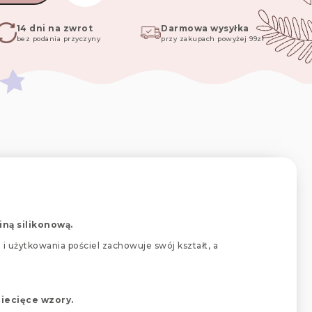
14 dni na zwrot
Darmowa wysyłka
bez podania przyczyny
przy zakupach powyżej 99zł
iną silikonową.
i użytkowania pościel zachowuje swój kształt, a
ziecięce wzory.