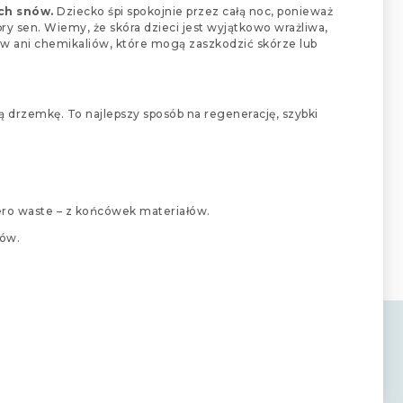
ich snów.
Dziecko śpi spokojnie przez całą noc, ponieważ
 sen. Wiemy, że skóra dzieci jest wyjątkowo wrażliwa,
nów ani chemikaliów, które mogą zaszkodzić skórze lub
drzemkę. To najlepszy sposób na regenerację, szybki
ero waste – z końcówek materiałów.
bów.