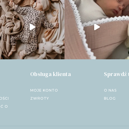
Obsługa klienta
Sprawdź 
MOJE KONTO
O NAS
OŚCI
ZWROTY
BLOG
IĆ O