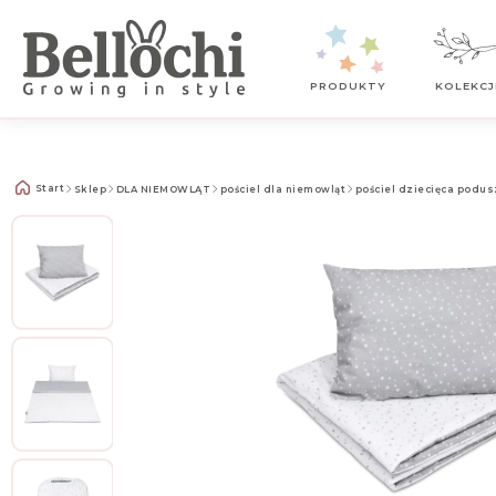
Kontakt z nami
PRODUKTY
KOLEKCJ
Start
Sklep
DLA NIEMOWLĄT
pościel dla niemowląt
pościel dziecięca podus