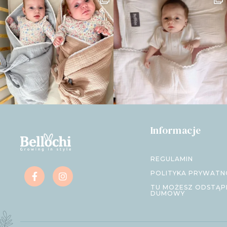
Informacje
REGULAMIN
POLITYKA PRYWATN
TU MOŻESZ ODSTĄP
DUMOWY