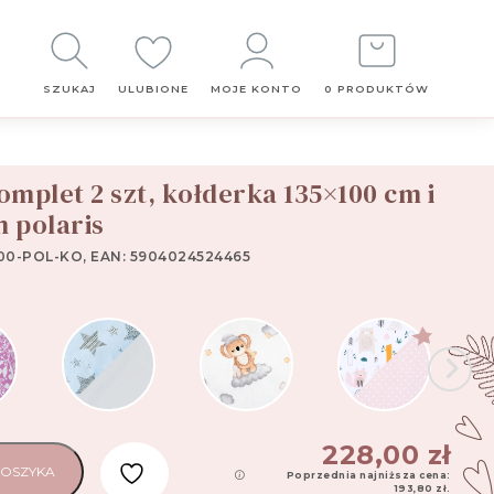
Obserwuj
nas
SZUKAJ
ULUBIONE
MOJE KONTO
0 PRODUKTÓW
omplet 2 szt, kołderka 135×100 cm i
0 cm i poduszka 60×40 cm polaris
 polaris
00-POL-KO, EAN: 5904024524465
228,00
zł
KOSZYKA
Poprzednia najniższa cena:
193,80
zł
.