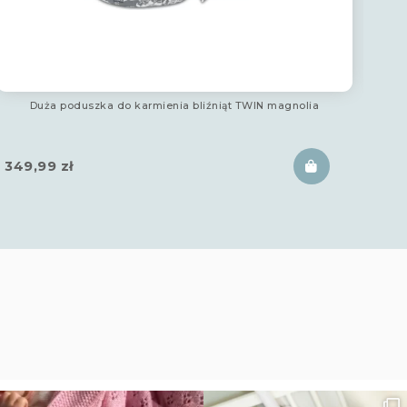
Duża poduszka do karmienia bliźniąt TWIN magnolia
Oddy
180
349,99
zł
18