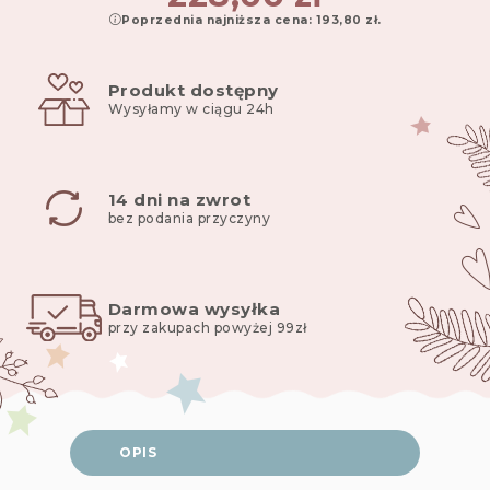
Poprzednia najniższa cena:
193,80
zł
.
szt,
kołderka
135x100
Produkt dostępny
cm
Wysyłamy w ciągu 24h
i
poduszka
60x40cm
star
14 dni na zwrot
copse
bez podania przyczyny
Darmowa wysyłka
przy zakupach powyżej 99zł
OPIS