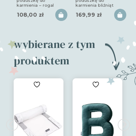
poduszkę do
poduszkę do
karmienia – rogal
karmienia bliźniąt
star copse
TWIN star copse
108,00
zł
169,99
zł
wybierane z tym
produktem