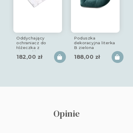
Oddychający
Poduszka
ochraniacz do
dekoracyjna literka
łóżeczka z
B zielona
siateczki star
182,00
zł
188,00
zł
copse 180x30cm
Opinie