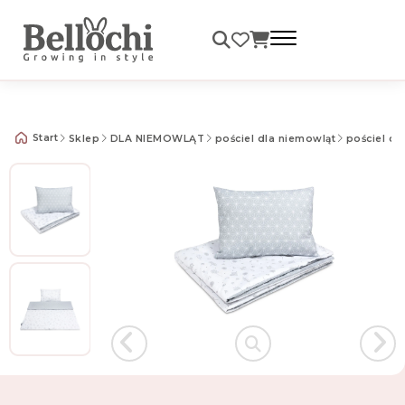
Darmowa dostawa od 99 zł
Start
Sklep
DLA NIEMOWLĄT
pościel dla niemowląt
pościel d