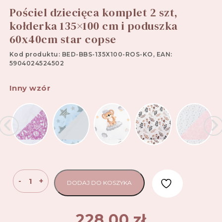
Pościel dziecięca komplet 2 szt,
kołderka 135×100 cm i poduszka
60x40cm star copse
Kod produktu: BED-BBS-135X100-ROS-KO, EAN:
5904024524502
Inny wzór
ilość
-
+
DODAJ DO KOSZYKA
Pościel
dziecięca
komplet
228,00
zł
2