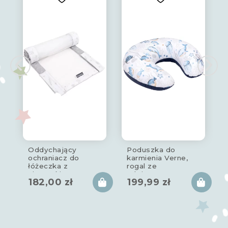
Oddychający
Poduszka do
ochraniacz do
karmienia Verne,
łóżeczka z
rogal ze
siateczki star
zdejmowanym
182,00
zł
199,99
zł
copse 180x30cm
pokrowcem