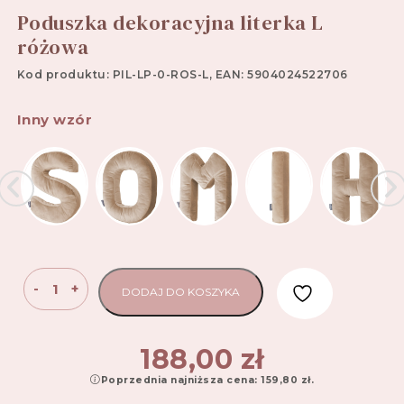
Poduszka dekoracyjna literka L
różowa
Kod produktu: PIL-LP-0-ROS-L, EAN: 5904024522706
Inny wzór
ilość
-
+
DODAJ DO KOSZYKA
Poduszka
dekoracyjna
literka
188,00
zł
L
Poprzednia najniższa cena:
159,80
zł
.
różowa