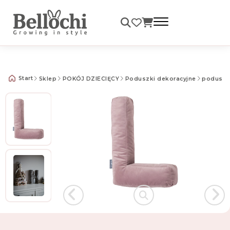
Darmowa dostawa od 99 zł
Start
Sklep
POKÓJ DZIECIĘCY
Poduszki dekoracyjne
poduszki 