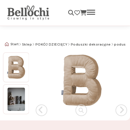
Darmowa dostawa od 99 zł
Start
Sklep
POKÓJ DZIECIĘCY
Poduszki dekoracyjne
poduszki 