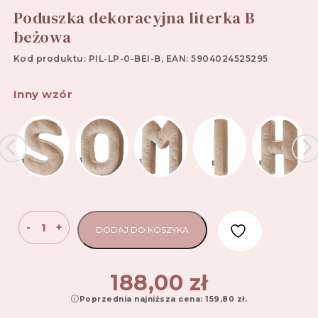
Poduszka dekoracyjna literka B
beżowa
Kod produktu: PIL-LP-0-BEI-B, EAN: 5904024525295
Inny wzór
ilość
-
+
DODAJ DO KOSZYKA
Poduszka
dekoracyjna
literka
188,00
zł
B
Poprzednia najniższa cena:
159,80
zł
.
beżowa