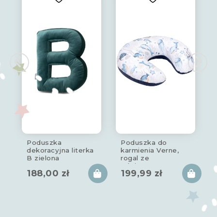
Poduszka
Poduszka do
dekoracyjna literka
karmienia Verne,
B zielona
rogal ze
zdejmowanym
188,00
zł
199,99
zł
pokrowcem