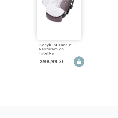
Kocyk, otulacz z
kapturem do
fotelika
niemowlęcego toffi
298,99
zł