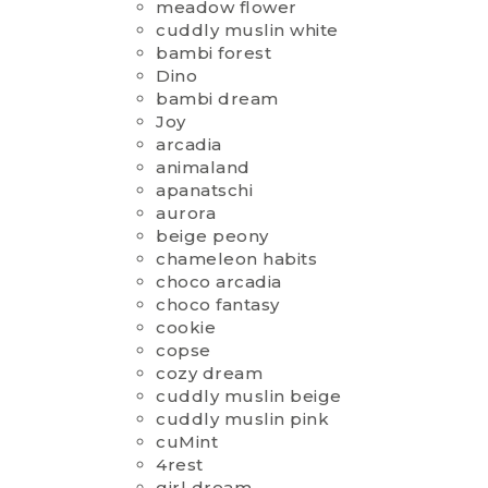
meadow flower
cuddly muslin white
bambi forest
Dino
bambi dream
Joy
arcadia
animaland
apanatschi
aurora
beige peony
chameleon habits
choco arcadia
choco fantasy
cookie
copse
cozy dream
cuddly muslin beige
cuddly muslin pink
cuMint
4rest
girl dream