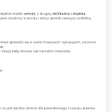
błędnie miękki
velvet,
z drugiej
delikatna i miękka
pień otulenia, w prosty i łatwy sposób założysz ozdobną
staw sprawdzi się w wielu miejscach i sytuacjach, zarówno
y.
 okazji baby shower lub narodzin maluszka.
h.
i co jest bardzo istotne dla prawidłowego rozwoju stawów