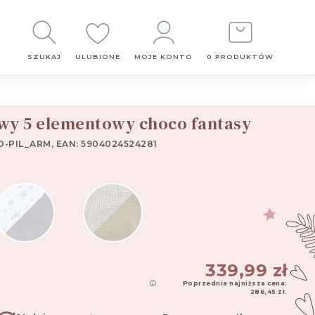
Obserwuj
nas
SZUKAJ
ULUBIONE
MOJE KONTO
0 PRODUKTÓW
y 5 elementowy choco fantasy
O-PIL_ARM, EAN: 5904024524281
339,99
zł
Poprzednia najniższa cena:
286,45
zł
.