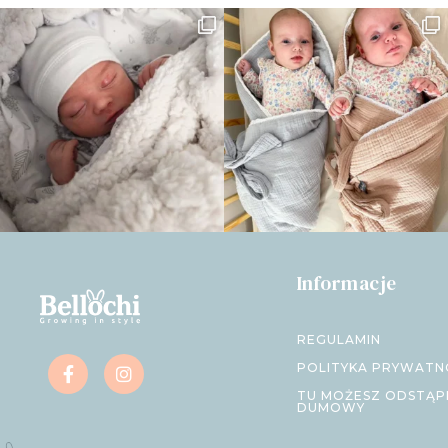
Informacje
REGULAMIN
POLITYKA PRYWATN
TU MOŻESZ ODSTĄP
DUMOWY