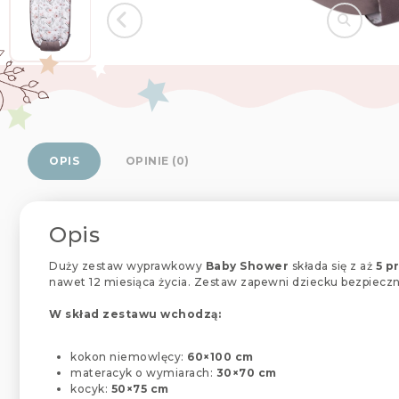
OPIS
OPINIE (0)
Opis
Duży zestaw wyprawkowy
Baby Shower
składa się z aż
5 p
nawet 12 miesiąca życia. Zestaw zapewni dziecku bezpiecz
W skład zestawu wchodzą:
kokon niemowlęcy:
60×100 cm
materacyk o wymiarach:
30×70 cm
kocyk:
50×75 cm