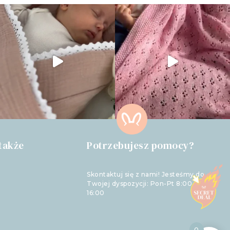
także
Potrzebujesz pomocy?
Skontaktuj się z nami! Jesteśmy do
Twojej dyspozycji: Pon-Pt 8:00-
16:00
0