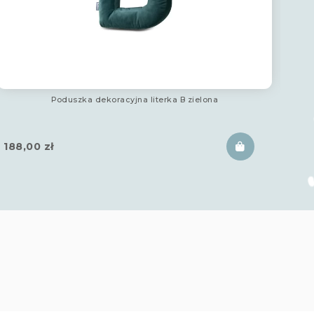
Poduszka dekoracyjna literka B zielona
Dwus
flow
188,00
zł
28