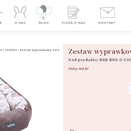
Darmowa dostawa od 99 zł
E
O NAS
BLOG
PISZĄ O NAS
KONTAKT
Zestaw wyprawkow
t I Comfort
Zestaw wyprawkowy 5 elementowy choco fantasy
Kod produktu: BAB-BNS-0-CH
Inny wzór