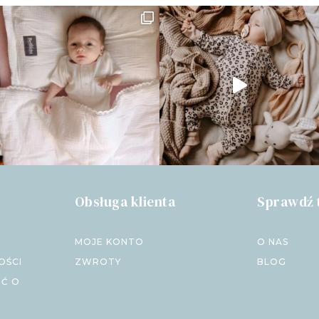
Obsługa klienta
Sprawdź 
MOJE KONTO
O NAS
OŚCI
ZWROTY
BLOG
IĆ O