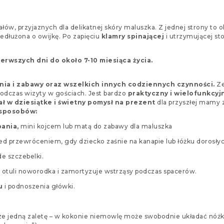
ów, przyjaznych dla delikatnej skóry maluszka. Z jednej strony to o
edłużona o owijkę. Po zapięciu
klamry spinającej
i utrzymującej sto
wszych dni do około 7-10 miesiąca życia.
nia i zabawy oraz wszelkich innych codziennych czynności.
Ze
podczas wizyty w gościach. Jest bardzo
praktyczny i wielofunkcyjn
ał w dziesiątke i świetny pomysł na prezent
dla przyszłej mamy z
 sposobów:
pania,
mini kojcem lub matą do zabawy dla maluszka
zed przewróceniem, gdy dziecko zaśnie na kanapie lub łóżku dorosłyc
e szczebelki.
y otuli noworodka i zamortyzuje wstrząsy podczas spacerów.
ku
i podnoszenia główki.
ze jedną zaletę – w kokonie niemowlę może swobodnie układać nóżk