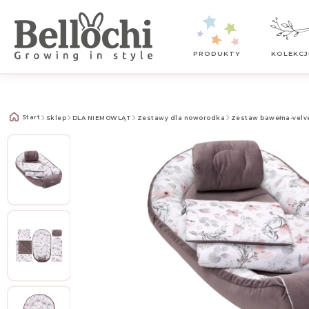
Kontakt z nami
PRODUKTY
KOLEKCJ
Start
Sklep
DLA NIEMOWLĄT
Zestawy dla noworodka
Zestaw bawełna-velve