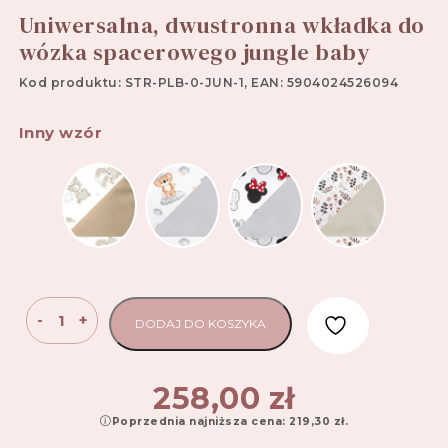
Uniwersalna, dwustronna wkładka do
wózka spacerowego jungle baby
Kod produktu: STR-PLB-0-JUN-1, EAN: 5904024526094
Inny wzór
ilość
-
+
DODAJ DO KOSZYKA
Uniwersalna,
dwustronna
wkładka
258,00
zł
do
Poprzednia najniższa cena:
219,30
zł
.
wózka
spacerowego