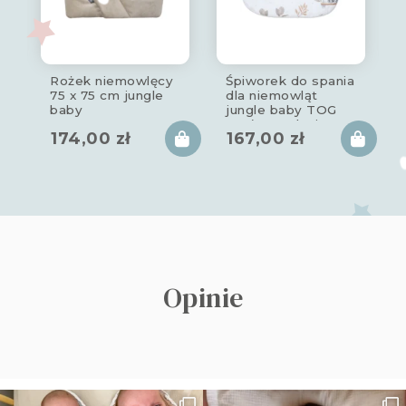
Rożek niemowlęcy
Śpiworek do spania
75 x 75 cm jungle
dla niemowląt
baby
jungle baby TOG
m
2.5 (z regulacja 0-
174,00
zł
167,00
zł
6/6-12m)
Opinie