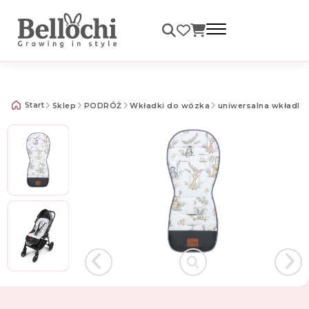
Darmowa dostawa od 99 zł
Start
Sklep
PODRÓŻ
Wkładki do wózka
uniwersalna wkładk