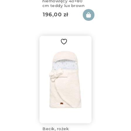
niemowlęcy 40×80
cm teddy lux brown
196,00
zł
Becik, rożek