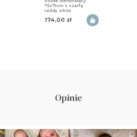
Rożek niemowlęcy
75x75cm z szarfą
teddy white
174,00
zł
Opinie