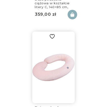
ciążowa w kształcie
litery C, 140×85 cm,
miętowa
359,00
zł