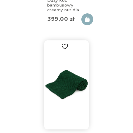
Duży koc
bambusowy
creamy nut dla
mamy 130x170cm
399,00
zł