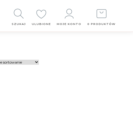
Obserwuj
nas
SZUKAJ
ULUBIONE
MOJE KONTO
0 PRODUKTÓW