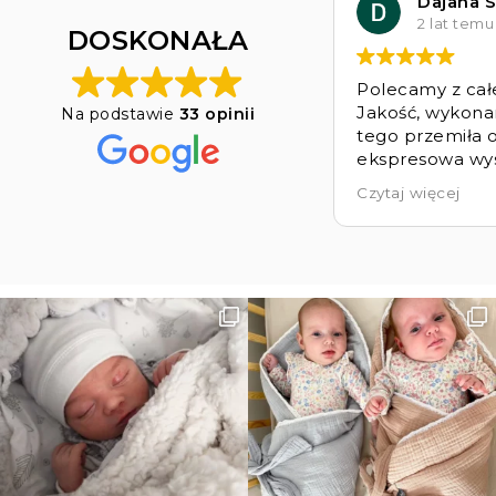
Dajana S
2 lat temu
DOSKONAŁA
Polecamy z cał
Jakość, wykona
Na podstawie
33 opinii
tego przemiła o
ekspresowa wys
produktów Bello
Czytaj więcej
Jesteśmy bard