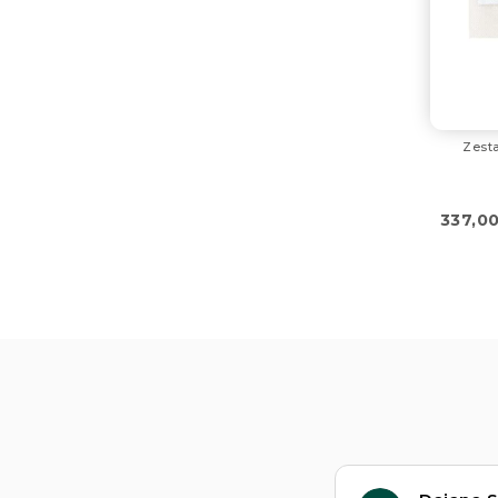
Zest
337,0