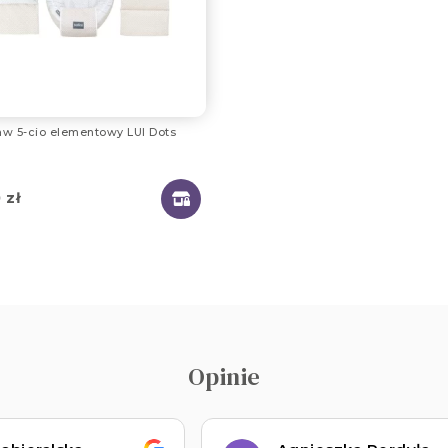
aw 5-cio elementowy LUI Dots
0
zł
Opinie