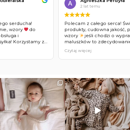
obieralska
Agnieszka Perdyła
2 lat temu
ego serducha!
Polecam z całego serca! Św
nie, wzory
do
produkty, cudowna jakość, 
bsługa i
wzory
jeśli chodzi o wypr
yłka! Korzystamy z
maluszków to zdecydowani
chi ponad 4 lata.
sklepem bellochi
Czytaj więcej
zo zadowoleni