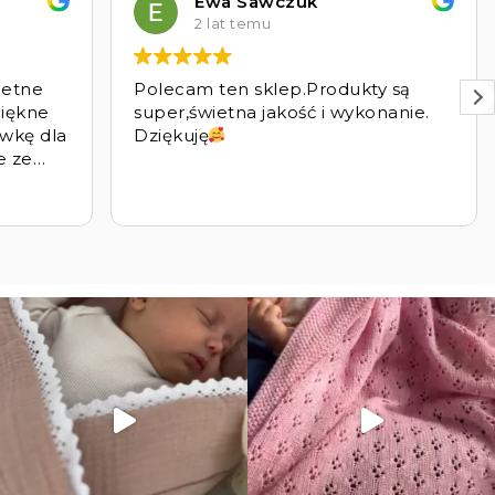
Ewa Sawczuk
2 lat temu
ietne
Polecam ten sklep.Produkty są
piękne
super,świetna jakość i wykonanie.
awkę dla
Dziękuję
e ze