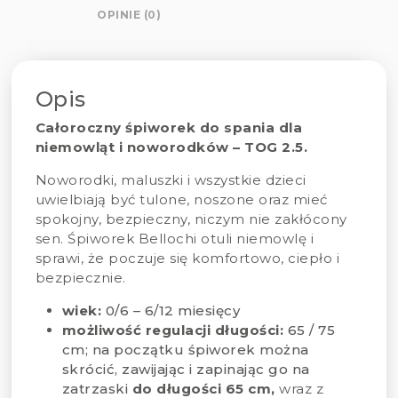
OPINIE (0)
Opis
Całoroczny śpiworek do spania dla
niemowląt i noworodków –
TOG 2.5
.
Noworodki, maluszki i wszystkie d
z
ieci
uwielbiają być tulone, noszone oraz mieć
spokojny, bezpieczny, niczym nie zakłócony
sen. Śpiworek Bellochi otuli niemowlę i
sprawi, że poczuje się komfortowo, ciepło i
bezpiecznie.
wiek:
0/6 – 6/12 miesięcy
możliwość regulacji długości:
65 / 75
cm; na początku śpiworek można
skrócić, zawijając i zapinając go na
zatrzaski
do długości 65 cm,
wraz z