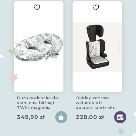
Duża poduszka do
Okiday zestaw
karmienia bliźniąt
wkładek XL:
TWIN magnolia
oparcie, siedzisko
akcesoria podróżne
349,99
zł
228,00
zł
do fotelika
samochodowego