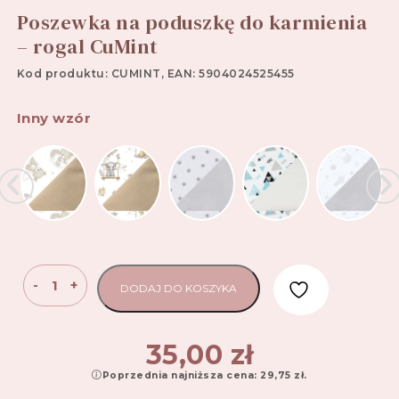
Poszewka na poduszkę do karmienia
– rogal CuMint
Kod produktu: CUMINT, EAN: 5904024525455
Inny wzór
ilość
-
+
DODAJ DO KOSZYKA
Poszewka
na
poduszkę
35,00
zł
do
Poprzednia najniższa cena:
29,75
zł
.
karmienia
-