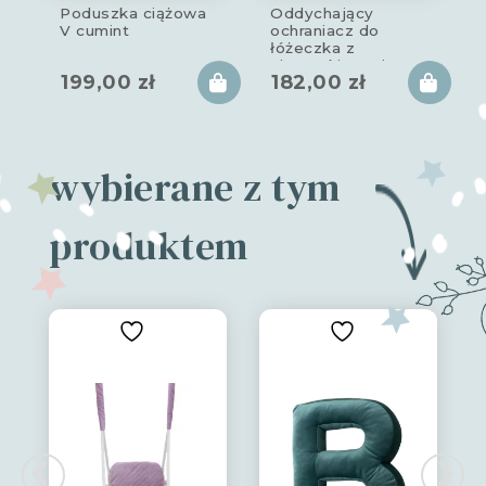
Poduszka ciążowa
Oddychający
V cumint
ochraniacz do
łóżeczka z
siateczki CuMint
199,00
zł
182,00
zł
180x30cm
wybierane z tym
produktem