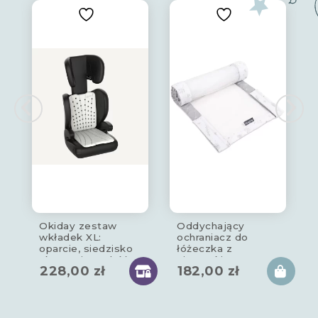
Okiday zestaw
Oddychający
wkładek XL:
ochraniacz do
oparcie, siedzisko
łóżeczka z
akcesoria podróżne
siateczki star
228,00
zł
182,00
zł
do fotelika
copse 180x30cm
samochodowego