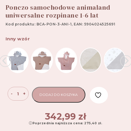
Ponczo samochodowe animaland
uniwersalne rozpinane 1-6 lat
Kod produktu: BCA-PON-3-ANI-1, EAN: 5904024525691
Inny wzór
ilość
-
+
DODAJ DO KOSZYKA
Ponczo
samochodowe
animaland
342,99
zł
uniwersalne
Poprzednia najniższa cena:
275,40
zł
.
rozpinane
1-