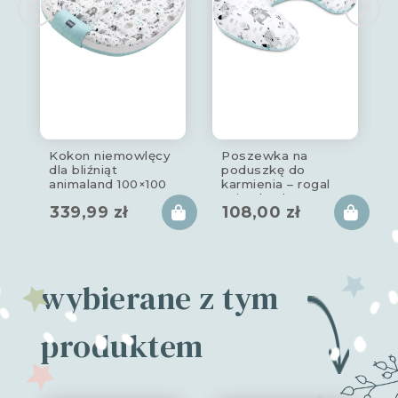
Kokon niemowlęcy
Poszewka na
dla bliźniąt
poduszkę do
animaland 100×100
karmienia – rogal
cm
animaland
339,99
zł
108,00
zł
wybierane z tym
produktem