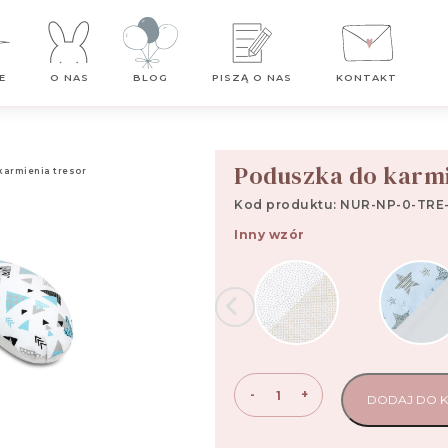
Darmowa dostawa od 99 zł
E
O NAS
BLOG
PISZĄ O NAS
KONTAKT
Poduszka do karmi
armienia tresor
Kod produktu: NUR-NP-0-TRE-
Inny wzór
ilość
-
+
DODAJ DO 
Poduszka
do
karmienia