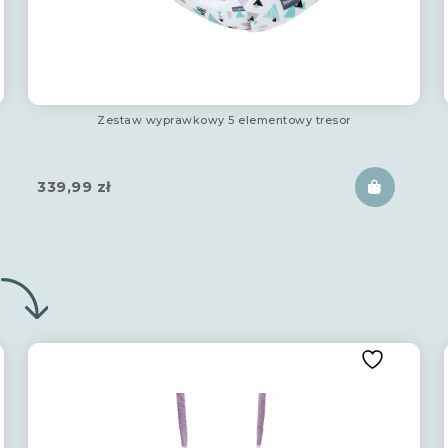
Zestaw wyprawkowy 5 elementowy tresor
339,99
zł