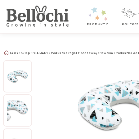
Kontakt z nami
PRODUKTY
KOLEKCJ
Start
Sklep
DLA MAMY
Poduszka rogal z poszewką
Bawełna
Poduszka do k