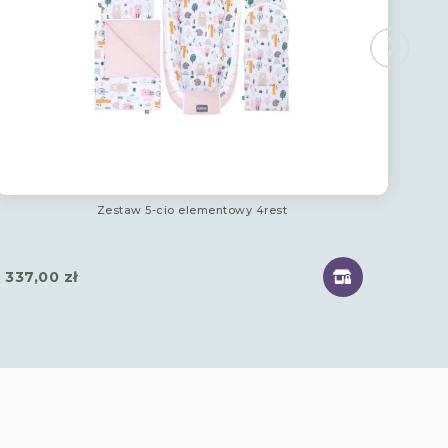
Zestaw 5-cio elementowy 4rest
Koc
337,00
zł
29