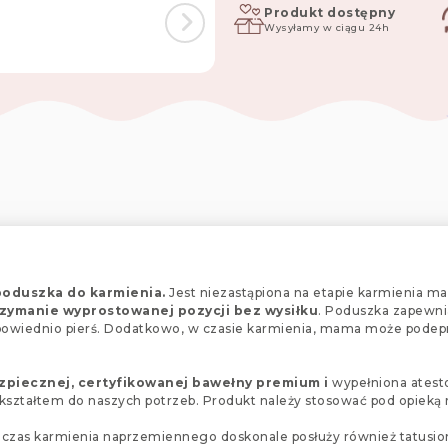
tresor
Produkt dostępny
Wysyłamy w ciągu 24h
poduszka do karmienia.
Jest niezastąpiona na etapie karmienia malu
zymanie wyprostowanej pozycji bez wysiłku
. Poduszka zapewn
owiednio pierś. Dodatkowo, w czasie karmienia, mama może podepr
bezpiecznej, certyfikowanej bawełny premium
i
wypełniona ates
 kształtem do naszych potrzeb. Produkt należy stosować pod opieką 
czas karmienia naprzemiennego doskonale posłuży również tatusiom