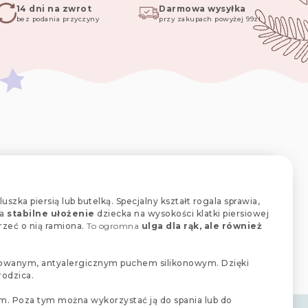
14 dni na zwrot
Darmowa wysyłka
bez podania przyczyny
przy zakupach powyżej 99zł
szka piersią lub butelką. Specjalny kształt rogala sprawia,
ia
stabilne ułożenie
dziecka na wysokości klatki piersiowej
zeć o nią ramiona.
To ogromna
ulga dla rąk, ale również
towanym, antyalergicznym puchem silikonowym. Dzięki
rodzica.
. Poza tym można wykorzystać ją do spania lub do