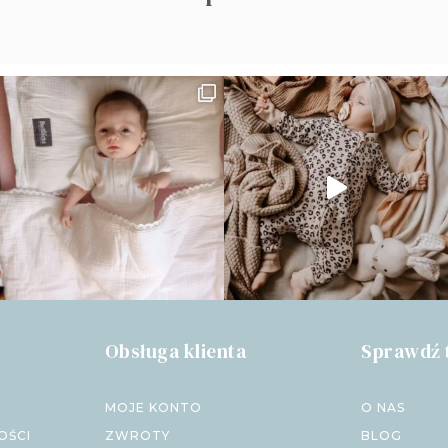
Obsługa klienta
Sprawdź 
MOJE KONTO
O NAS
OŚCI
ZWROTY
BLOG