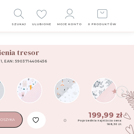
Obserwuj
nas
SZUKAJ
ULUBIONE
MOJE KONTO
0 PRODUKTÓW
enia tresor
1, EAN: 5903714406456
199,99
zł
KOSZYKA
Poprzednia najniższa cena:
168,30
zł
.