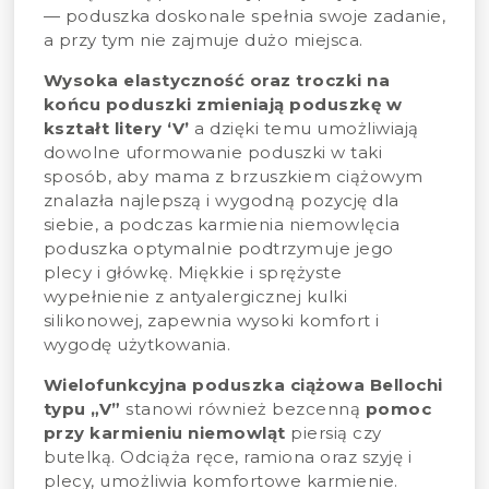
— poduszka doskonale spełnia swoje zadanie,
a przy tym nie zajmuje dużo miejsca.
Wysoka elastyczność oraz troczki na
końcu poduszki zmieniają poduszkę w
kształt litery ‘V’
a dzięki temu umożliwiają
dowolne uformowanie poduszki w taki
sposób, aby mama z brzuszkiem ciążowym
znalazła najlepszą i wygodną pozycję dla
siebie, a podczas karmienia niemowlęcia
poduszka optymalnie podtrzymuje jego
plecy i główkę. Miękkie i sprężyste
wypełnienie z antyalergicznej kulki
silikonowej, zapewnia wysoki komfort i
wygodę użytkowania.
Wielofunkcyjna poduszka ciążowa Bellochi
typu „V”
stanowi również bezcenną
pomoc
przy karmieniu niemowląt
piersią czy
butelką. Odciąża ręce, ramiona oraz szyję i
plecy, umożliwia komfortowe karmienie.