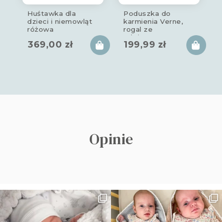
Huśtawka dla
Poduszka do
dzieci i niemowląt
karmienia Verne,
różowa
rogal ze
zdejmowanym
369,00
zł
199,99
zł
pokrowcem
Opinie