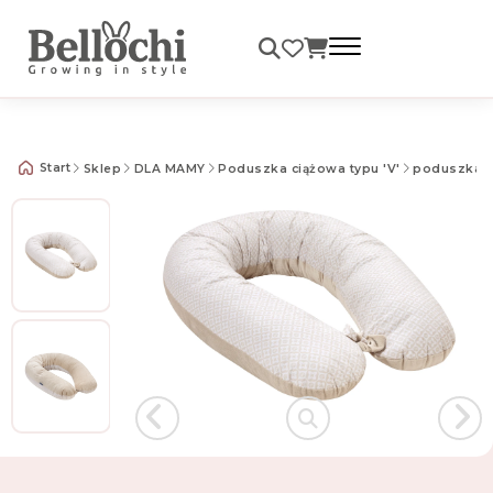
Darmowa dostawa od 99 zł
Start
Sklep
DLA MAMY
Poduszka ciążowa typu 'V'
poduszka V 