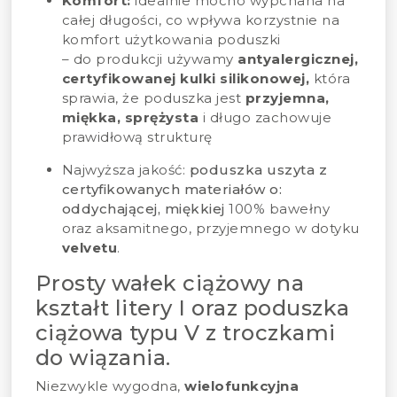
Komfort:
idealnie mocno wypchana na
całej długości, co wpływa korzystnie na
komfort użytkowania poduszki
– do produkcji używamy
antyalergicznej,
certyfikowanej kulki silikonowej,
która
sprawia, że poduszka jest
przyjemna,
miękka, sprężysta
i długo zachowuje
prawidłową strukturę
Najwyższa jakość:
poduszka uszyta z
certyfikowanych materiałów o:
oddychającej, miękkiej
100% bawełny
oraz aksamitnego, przyjemnego w dotyku
velvetu
.
Prosty wałek ciążowy na
kształt litery I oraz poduszka
ciążowa typu V z troczkami
do wiązania.
Niezwykle wygodna,
wielofunkcyjna