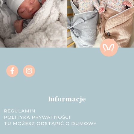
Informacje
REGULAMIN
POLITYKA PRYWATNOŚCI
TU MOŻESZ ODSTĄPIĆ O DUMOWY