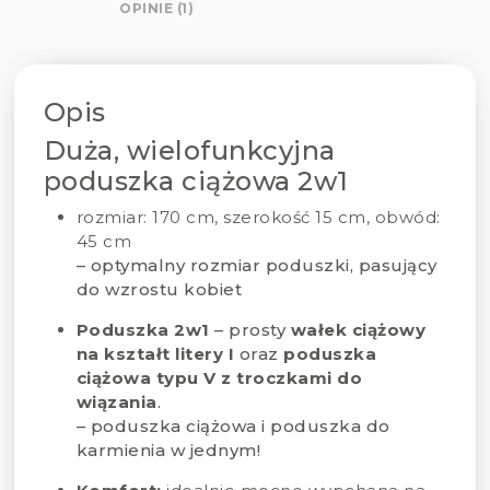
OPINIE (1)
Opis
Duża, wielofunkcyjna
poduszka ciążowa 2w1
rozmiar:
170 cm, szerokość 15 cm, obwód:
45 cm
– optymalny rozmiar poduszki, pasujący
do wzrostu kobiet
Poduszka 2w1
– prosty
wałek ciążowy
na kształt litery I
oraz
poduszka
ciążowa typu V z troczkami do
wiązania
.
– poduszka ciążowa i poduszka do
karmienia w jednym!