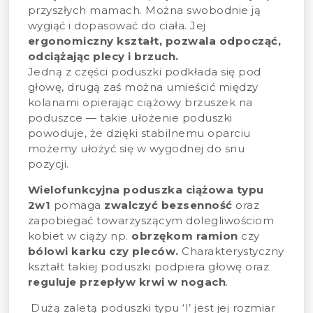
przyszłych mamach. Można swobodnie ją
wygiąć i dopasować do ciała. Jej
ergonomiczny kształt, pozwala odpocząć,
odciążając plecy i brzuch.
Jedną z części poduszki podkłada się pod
głowę, drugą zaś można umieścić między
kolanami opierając ciążowy brzuszek na
poduszce — takie ułożenie poduszki
powoduje, że dzięki stabilnemu oparciu
możemy ułożyć się w wygodnej do snu
pozycji.
Wielofunkcyjna poduszka ciążowa typu
2w1
pomaga
zwalczyć bezsenność
oraz
zapobiegać towarzyszącym dolegliwościom
kobiet w ciąży np.
obrzękom ramion
czy
bólowi karku czy pleców.
Charakterystyczny
kształt takiej poduszki podpiera głowę oraz
reguluje przepływ krwi w nogach
.
Dużą zaletą poduszki typu ‘I’ jest jej rozmiar