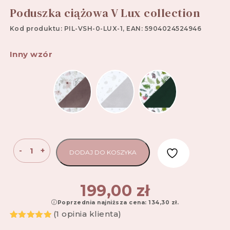
Poduszka ciążowa V Lux collection
Kod produktu: PIL-VSH-0-LUX-1, EAN: 5904024524946
Inny wzór
ilość
-
+
DODAJ DO KOSZYKA
Poduszka
ciążowa
V
199,00
zł
Lux
Poprzednia najniższa cena:
134,30
zł
.
collection
(
1
opinia klienta)
Oceniony
1