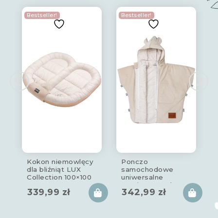
Bestseller!
Bestseller!
Kokon niemowlęcy
Ponczo
dla bliźniąt LUX
samochodowe
Collection 100×100
uniwersalne
cm
rozpinane 1-6 lat
339,99
zł
342,99
zł
LUX Collection