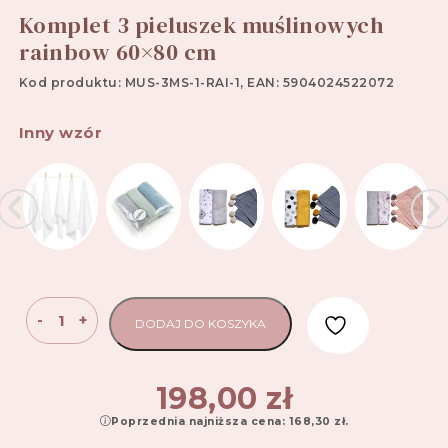
Komplet 3 pieluszek muślinowych
rainbow 60×80 cm
Kod produktu: MUS-3MS-1-RAI-1, EAN: 5904024522072
Inny wzór
ilość
-
+
DODAJ DO KOSZYKA
Komplet
3
pieluszek
198,00
zł
muślinowych
Poprzednia najniższa cena:
168,30
zł
.
rainbow
60x80