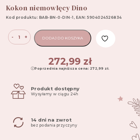
Kokon niemowlęcy Dino
Kod produktu: BAB-BN-0-DIN-1, EAN: 5904024526834
ilość
-
+
DODAJ DO KOSZYKA
Kokon
niemowlęcy
Dino
272,99
zł
Poprzednia najniższa cena:
272,99
zł
.
Produkt dostępny
Wysyłamy w ciągu 24h
14 dni na zwrot
bez podania przyczyny