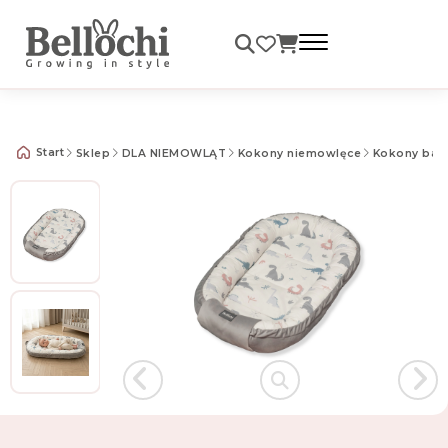
Darmowa dostawa od 99 zł
Start
Sklep
DLA NIEMOWLĄT
Kokony niemowlęce
Kokony bawe