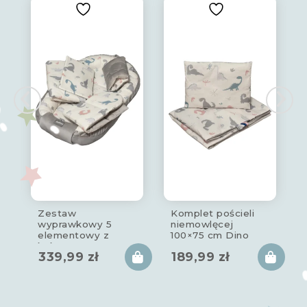
Zestaw
Komplet pościeli
i
wyprawkowy 5
niemowlęcej
elementowy z
100×75 cm Dino
kokonem
339,99
zł
189,99
zł
niemowlęcym Dino