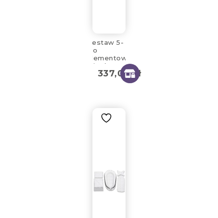
Zestaw 5-
cio
elementowy
mint berry
337,00
zł