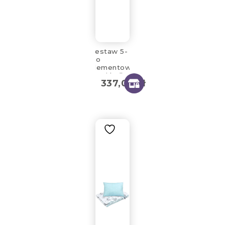
Zestaw 5-
cio
elementowy
dotti bello
337,00
zł