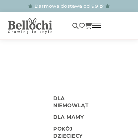
Darmowa dostawa od 99 zł
DLA
NIEMOWLĄT
DLA MAMY
POKÓJ
DZIECIĘCY