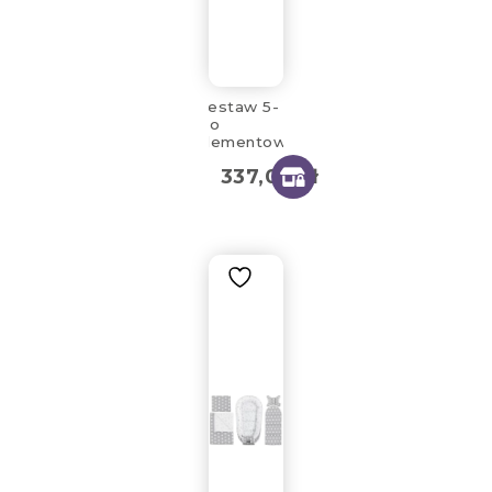
Zestaw 5-
cio
elementowy
LUI Dots
337,00
zł